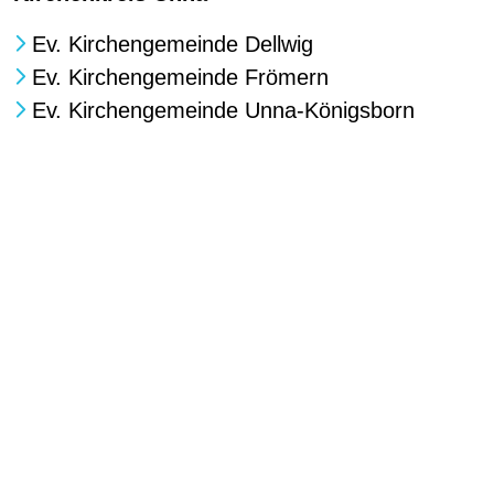
Ev. Kirchengemeinde Dellwig
Ev. Kirchengemeinde Frömern
Ev. Kirchengemeinde Unna-Königsborn
Videos zum Thema
GemeindeSchwester
GemeindeSchwester Andrea Burrows –
Trauerbegleitung
GemeindeSchwester Judith Luckgardt -
Burbacher Tafel